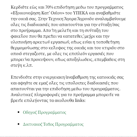
Κερδίστε έως και 70% επιδότηση μέσω του προγράμματος
«Εξοικονόμηση Κατ’ Οίκον» του ΥΠΕΚΑ και αναβαθμίστε
την οικία σας. Στην Τεχνική Αγορά Αγρινίου αναλαμβάνουμε
όλες τις διαδικασίες που απαιτούνται για την ένταξή σας
στο πρόγραμμα. Από τη μελέτη και τη σύνταξη του
φακέλου που θα πρέπει να κατατεθεί, μέχρι και την
υλοποίηση αρκετών εργασιών, όπως είναι η τοποθέτηση
θερμομόνωσης στο κέλυφος της οικίας και του κτιρίου στο
οποίο στεγάζεστε, με όλες τις επιπλέον εργασίες που
μπορεί να προκύψουν, όπως αποξηλώσεις, επεμβάσεις στη
στέγη κ.λπ.
Επενδύστε στην ενεργειακή αναβάθμιση της κατοικίας σας
και αφήστε σε εμάς όλες τις υπόλοιπες διαδικασίες που
απαιτούνται για την επιδότηση μέσω του προγράμματος.
Αναλυτικές πληροφορίες για το πρόγραμμα μπορείτε να
βρείτε επιλέγοντας τα ακόλουθα links:
Οδηγός Προγράμματος
Δικτυακός Τόπος Προγράμματος