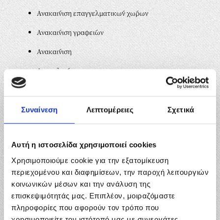
Ανακαίνιση επαγγελματικών χώρων
Ανακαίνιση γραφείων
Ανακαίνιση
Αναπαλαίωση
Ανακατασκευή
Διακόσμηση
Συναίνεση
Λεπτομέρειες
Σχετικά
Ανακαίνιση μπάνιου
Αυτή η ιστοσελίδα χρησιμοποιεί cookies
Ανακαίνιση κουζίνας
Χρησιμοποιούμε cookie για την εξατομίκευση
Ενεργειακή αναβάθμιση
περιεχομένου και διαφημίσεων, την παροχή λειτουργιών
κοινωνικών μέσων και την ανάλυση της
Γυψοσανίδες – Γύψινες διακοσμήσεις
επισκεψιμότητάς μας. Επιπλέον, μοιραζόμαστε
Τοποθέτηση πλακιδίων
πληροφορίες που αφορούν τον τρόπο που
χρησιμοποιείτε τον ιστότοπό μας με συνεργάτες