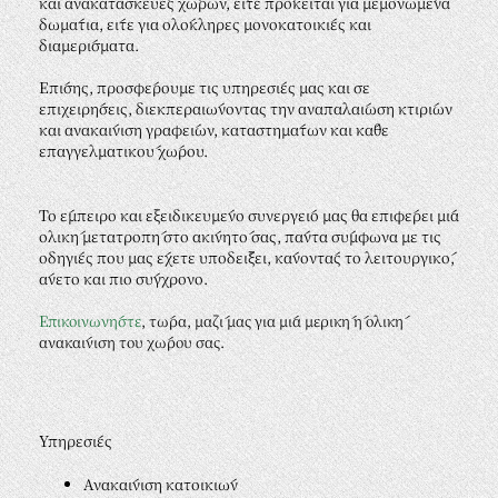
και ανακατασκευές χώρων, είτε πρόκειται για μεμονωμένα
δωμάτια, είτε για ολόκληρες μονοκατοικίες και
διαμερίσματα.
​Επίσης, προσφέρουμε τις υπηρεσίες μας και σε
επιχειρήσεις, διεκπεραιώνοντας την αναπαλαίωση κτιρίων
και ανακαίνιση γραφείων, καταστημάτων και κάθε
επαγγελματικού χώρου.
Το έμπειρο και εξειδικευμένο συνεργείο μας θα επιφέρει μία
ολική μετατροπή στο ακίνητό σας, πάντα σύμφωνα με τις
οδηγίες που μας έχετε υποδείξει, κάνοντάς το λειτουργικό,
άνετο και πιο σύγχρονο.
Επικοινωνήστε
, τώρα, μαζί μας για μία μερική ή ολική
ανακαίνιση του χώρου σας.
Υπηρεσίες
Ανακαίνιση κατοικιών