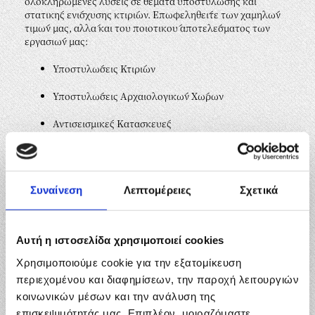
ολοκληρωμένες λύσεις σε θέματα υποστύλωσης και
στατικής ενίσχυσης κτιρίων. Επωφεληθείτε των χαμηλών
τιμών μας, αλλά και του ποιοτικού αποτελέσματος των
εργασιών μας:
Υποστυλώσεις Κτιρίων
Υποστυλώσεις Αρχαιολογικών Χώρων
Αντισεισμικές Κατασκευές
Αντισεισμικές Θωρακίσεις
Ενισχύσεις κτιρίων
Συναίνεση
Λεπτομέρειες
Σχετικά
Υδροβολές
Αυτή η ιστοσελίδα χρησιμοποιεί cookies
Χρησιμοποιούμε cookie για την εξατομίκευση
περιεχομένου και διαφημίσεων, την παροχή λειτουργιών
κοινωνικών μέσων και την ανάλυση της
επισκεψιμότητάς μας. Επιπλέον, μοιραζόμαστε