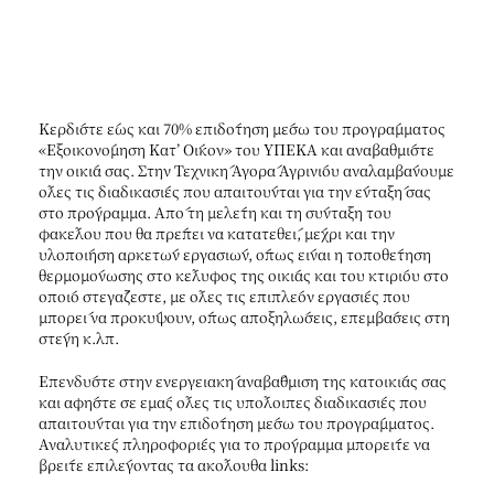
Κερδίστε έως και 70% επιδότηση μέσω του προγράμματος
«Εξοικονόμηση Κατ’ Οίκον» του ΥΠΕΚΑ και αναβαθμίστε
την οικία σας. Στην Τεχνική Αγορά Αγρινίου αναλαμβάνουμε
όλες τις διαδικασίες που απαιτούνται για την ένταξή σας
στο πρόγραμμα. Από τη μελέτη και τη σύνταξη του
φακέλου που θα πρέπει να κατατεθεί, μέχρι και την
υλοποίηση αρκετών εργασιών, όπως είναι η τοποθέτηση
θερμομόνωσης στο κέλυφος της οικίας και του κτιρίου στο
οποίο στεγάζεστε, με όλες τις επιπλέον εργασίες που
μπορεί να προκύψουν, όπως αποξηλώσεις, επεμβάσεις στη
στέγη κ.λπ.
Επενδύστε στην ενεργειακή αναβάθμιση της κατοικίας σας
και αφήστε σε εμάς όλες τις υπόλοιπες διαδικασίες που
απαιτούνται για την επιδότηση μέσω του προγράμματος.
Αναλυτικές πληροφορίες για το πρόγραμμα μπορείτε να
βρείτε επιλέγοντας τα ακόλουθα links: