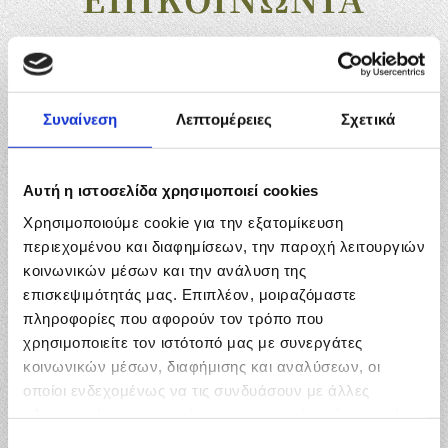
Τεχνική Αγορά Αγρινίου
Μονώσεις
Συναίνεση
Λεπτομέρειες
Σχετικά
Πάροδος Αθανασίου Κυριαζή 2
Αυτή η ιστοσελίδα χρησιμοποιεί cookies
301 00 Αγρίνιο
Χρησιμοποιούμε cookie για την εξατομίκευση
Τηλ.:
26410 56555
Fax:
26410 56555
περιεχομένου και διαφημίσεων, την παροχή λειτουργιών
κοινωνικών μέσων και την ανάλυση της
Κιν.:
6972 402374
Κιν.:
6974 702210
επισκεψιμότητάς μας. Επιπλέον, μοιραζόμαστε
e-mail:
disposal.construction@gmail.com
πληροφορίες που αφορούν τον τρόπο που
χρησιμοποιείτε τον ιστότοπό μας με συνεργάτες
κοινωνικών μέσων, διαφήμισης και αναλύσεων, οι
οποίοι ενδεχομένως να τις συνδυάσουν με άλλες
πληροφορίες που τους έχετε παραχωρήσει ή τις οποίες
έχουν συλλέξει σε σχέση με την από μέρους σας χρήση
Επιλογή